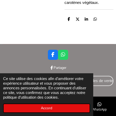
carotènes végétaux.
P
P
P
P
a
a
a
a
r
r
r
r
t
t
t
t
a
a
a
a
g
g
g
g
e
e
e
e
r
r
r
r
F
W
a
h
c
a
Partager
e
t
b
s
Ce site utilise des cookies afin d’améliorer votre
o
A
Conditions générales de vente
expérience utilisateur et vous proposer des
o
p
annonces personnalisées. En continuant d'utiliser
© 2024 Bettershop BCE : 0848581437
k
p
ce site, vous confirmez que vous acceptez notre
politique d’utilisation des cookies.
Accord
E-mail
Téléphone
Facebook
WhatsApp