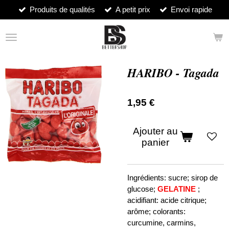
Produits de qualités
A petit prix
Envoi rapide
Passer
au
contenu
principal
HARIBO - Tagada
1,95 €
Ajouter au
panier
Ingrédients: sucre; sirop de
glucose;
GELATINE
;
acidifiant: acide citrique;
arôme; colorants:
curcumine, carmins,