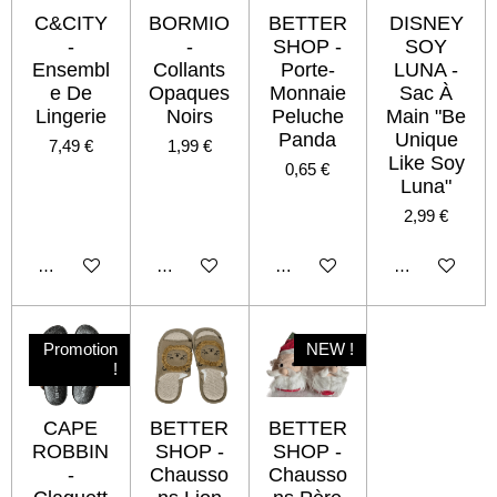
C&CITY
BORMIO
BETTER
DISNEY
-
-
SHOP -
SOY
Ensembl
Collants
Porte-
LUNA -
e De
Opaques
Monnaie
Sac À
Lingerie
Noirs
Peluche
Main "Be
Panda
Unique
7,49 €
1,99 €
Like Soy
0,65 €
Luna"
2,99 €
Ajouter au panier
Ajouter au panier
Ajouter au panier
Ajouter au pan
Promotion
NEW !
!
CAPE
BETTER
BETTER
ROBBIN
SHOP -
SHOP -
-
Chausso
Chausso