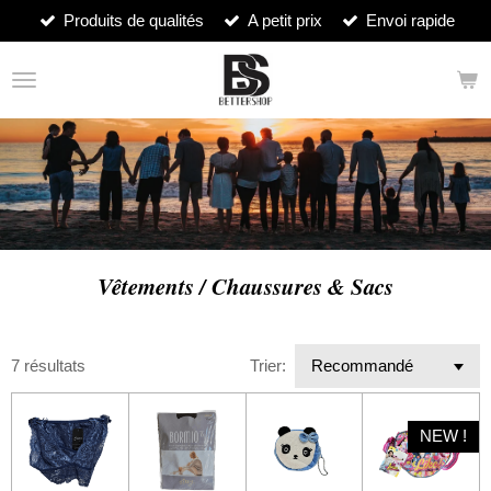
Produits de qualités
A petit prix
Envoi rapide
Passer
au
contenu
principal
Vêtements / Chaussures & Sacs
7 résultats
Trier:
NEW !