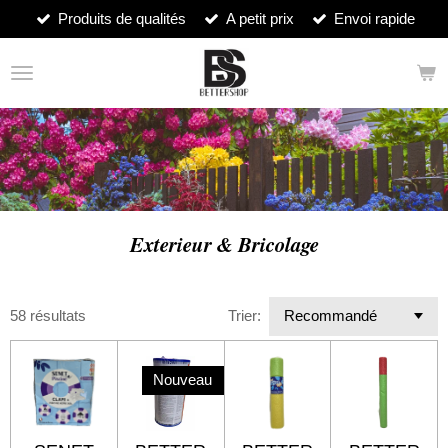
Produits de qualités
A petit prix
Envoi rapide
Passer
au
contenu
principal
Exterieur & Bricolage
58 résultats
Trier:
Nouveau