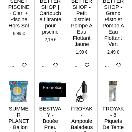
SENET
BETTER
BETTER
BETTER
PISCINE
SHOP |
SHOP -
SHOP -
- Clari +
Cartouch
Petit
Grand
Piscine
e filtrante
pistolet
Pistolet
Hors Sol
pour
Pompe A
Pompe A
piscine
Eau
Eau
5,99 €
Flottant
Flottant
2,19 €
Jaune
Vert
1,99 €
2,49 €
Ajouter au panier
Ajouter au panier
Ajouter au panier
Ajouter au pan
Promotion
!
SUMME
BESTWA
FROYAK
FROYAK
R
Y -
-
- 8
PLANET
Bouée
Ampoule
Piquets
- Ballon
Pneu
Baladeus
De Tente