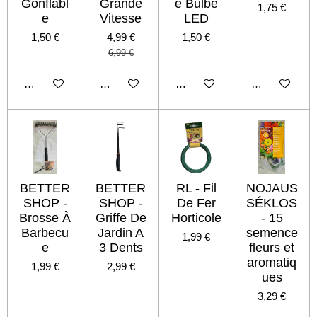
Gonflabl
Grande
e Bulbe
1,75 €
e
Vitesse
LED
1,50 €
4,99 €
1,50 €
6,99 €
Ajouter au panier
Ajouter au panier
Ajouter au panier
Ajouter au pan
BETTER
BETTER
RL - Fil
NOJAUS
SHOP -
SHOP -
De Fer
SÉKLOS
Brosse À
Griffe De
Horticole
- 15
Barbecu
Jardin A
semence
1,99 €
e
3 Dents
fleurs et
aromatiq
1,99 €
2,99 €
ues
3,29 €