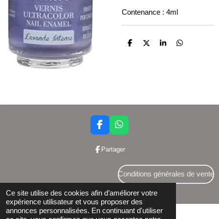
Contenance : 4ml
P
P
P
P
a
a
a
a
r
r
r
r
t
t
t
t
a
a
a
a
g
g
g
g
e
e
e
e
r
r
r
r
F
W
a
h
c
a
Partager
e
t
b
s
o
A
Conditions générales de vente
o
p
© 2024 Bettershop BCE : 0848581437
k
p
Ce site utilise des cookies afin d’améliorer votre
expérience utilisateur et vous proposer des
annonces personnalisées. En continuant d'utiliser