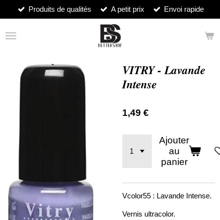
Produits de qualités
A petit prix
Envoi rapide
Passer
au
contenu
principal
VITRY - Lavande
Intense
1,49 €
Ajouter
au
panier
Vcolor55 : Lavande Intense.
Vernis ultracolor.