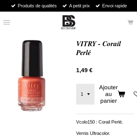
Produits de qualités
A petit prix
Envoi rapide
Passer
au
contenu
principal
VITRY - Corail
Perlé
1,49 €
Ajouter
au
panier
Vcolo150 : Corail Perlé.
Vernis Ultracolor.