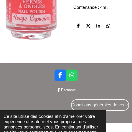
Contenance : 4ml.
P
P
P
P
a
a
a
a
r
r
r
r
t
t
t
t
a
a
a
a
g
g
g
g
e
e
e
e
r
r
r
r
F
W
a
h
c
a
Partager
e
t
b
s
o
A
Conditions générales de vente
o
p
© 2024 Bettershop BCE : 0848581437
k
p
Ce site utilise des cookies afin d’améliorer votre
expérience utilisateur et vous proposer des
annonces personnalisées. En continuant d'utiliser