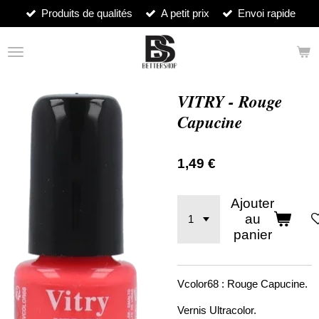
Produits de qualités
A petit prix
Envoi rapide
Passer
au
contenu
principal
VITRY - Rouge
Capucine
1,49 €
Ajouter
au
panier
Vcolor68 : Rouge Capucine.
Vernis Ultracolor.