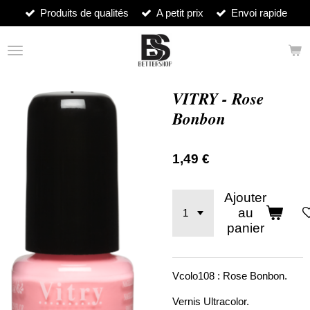
Produits de qualités
A petit prix
Envoi rapide
Passer
au
contenu
principal
VITRY - Rose
Bonbon
1,49 €
Ajouter
au
panier
Vcolo108 : Rose Bonbon.
Vernis Ultracolor.