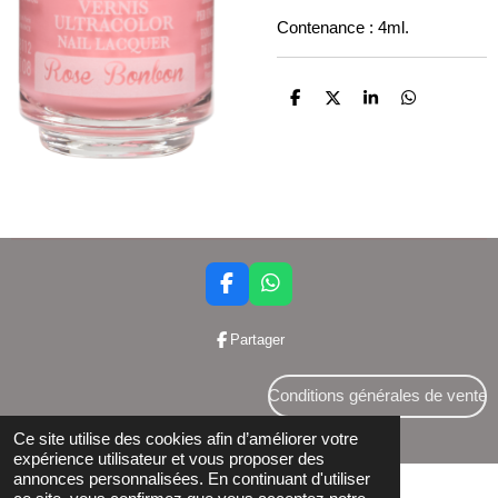
Contenance : 4ml.
P
P
P
P
a
a
a
a
r
r
r
r
t
t
t
t
a
a
a
a
g
g
g
g
e
e
e
e
r
r
r
r
F
W
a
h
c
a
Partager
e
t
b
s
o
A
Conditions générales de vente
o
p
© 2024 Bettershop BCE : 0848581437
k
p
Ce site utilise des cookies afin d’améliorer votre
expérience utilisateur et vous proposer des
annonces personnalisées. En continuant d'utiliser