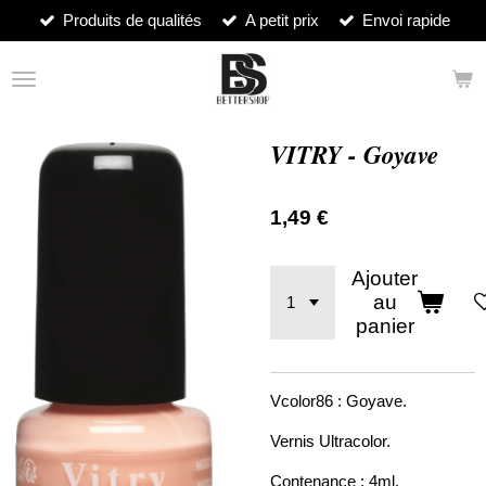
Produits de qualités
A petit prix
Envoi rapide
Passer
au
contenu
principal
VITRY - Goyave
1,49 €
Ajouter
au
panier
Vcolor86 : Goyave.
Vernis Ultracolor.
Contenance : 4ml.