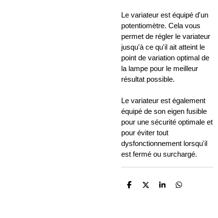
Le variateur est équipé d'un
potentiomètre. Cela vous
permet de régler le variateur
jusqu'à ce qu'il ait atteint le
point de variation optimal de
la lampe pour le meilleur
résultat possible.
Le variateur est également
équipé de son eigen fusible
pour une sécurité optimale et
pour éviter tout
dysfonctionnement lorsqu'il
est fermé ou surchargé.
P
P
P
P
a
a
a
a
r
r
r
r
t
t
t
t
a
a
a
a