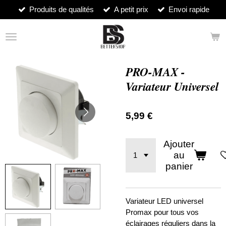
Produits de qualités
A petit prix
Envoi rapide
Passer
au
contenu
principal
PRO-MAX -
Variateur Universel
5,99 €
Ajouter
au
panier
Variateur LED universel
Promax pour tous vos
éclairages réguliers dans la