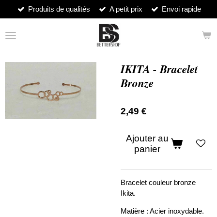
Produits de qualités
A petit prix
Envoi rapide
Passer
au
contenu
principal
IKITA - Bracelet
Bronze
2,49 €
Ajouter au
panier
Bracelet couleur bronze
Ikita.
Matière :
Acier inoxydable.