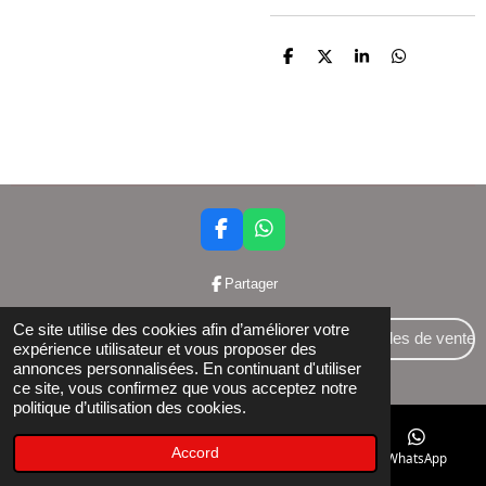
P
P
P
P
a
a
a
a
r
r
r
r
t
t
t
t
a
a
a
a
g
g
g
g
e
e
e
e
r
r
r
r
F
W
a
h
c
a
Partager
e
t
b
s
Ce site utilise des cookies afin d’améliorer votre
o
A
Conditions générales de vente
expérience utilisateur et vous proposer des
o
p
annonces personnalisées. En continuant d'utiliser
© 2024 Bettershop BCE : 0848581437
k
p
ce site, vous confirmez que vous acceptez notre
politique d’utilisation des cookies.
Accord
E-mail
Téléphone
Facebook
WhatsApp