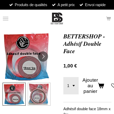
Produits de qualités
A petit prix
Envoi rapide
Passer
au
contenu
principal
BETTERSHOP -
Adhésif Double
Face
1,00 €
Ajouter
au
panier
Adhésif double face 18mm x