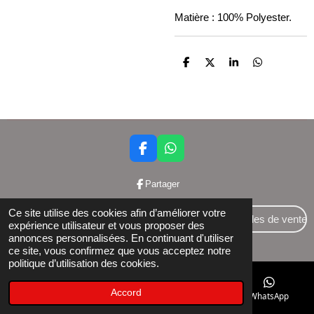
Matière : 100% Polyester.
P
P
P
P
a
a
a
a
r
r
r
r
t
t
t
t
a
a
a
a
g
g
g
g
e
e
e
e
r
r
r
r
F
W
a
h
c
a
Partager
e
t
b
s
Ce site utilise des cookies afin d’améliorer votre
o
A
Conditions générales de vente
expérience utilisateur et vous proposer des
o
p
annonces personnalisées. En continuant d'utiliser
© 2024 Bettershop BCE : 0848581437
k
p
ce site, vous confirmez que vous acceptez notre
politique d’utilisation des cookies.
Accord
E-mail
Téléphone
Facebook
WhatsApp