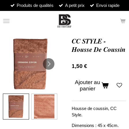
Produits de qualités
A petit prix
Envoi rapide
Passer
au
contenu
principal
CC STYLE -
Housse De Coussin
1,50 €
Ajouter au
panier
Housse de coussin, CC
Style.
Dimensions : 45 x 45cm.