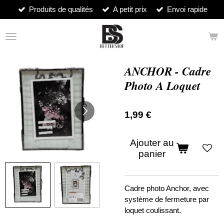
Produits de qualités
A petit prix
Envoi rapide
Passer
au
contenu
principal
ANCHOR - Cadre
Photo A Loquet
1,99 €
Ajouter au
panier
Cadre photo Anchor, avec
système de fermeture par
loquet coulissant.