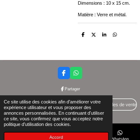
Dimensions : 10 x 15 cm.
Matière : Verre et métal.
P
P
P
P
a
a
a
a
r
r
r
r
t
t
t
t
a
a
a
a
g
g
g
g
e
e
e
e
r
r
r
r
F
W
a
h
c
a
Partager
e
t
b
s
Ce site utilise des cookies afin d’améliorer votre
o
A
Conditions générales de vente
expérience utilisateur et vous proposer des
o
p
annonces personnalisées. En continuant d'utiliser
© 2024 Bettershop BCE : 0848581437
k
p
ce site, vous confirmez que vous acceptez notre
politique d’utilisation des cookies.
Accord
E-mail
Téléphone
Facebook
WhatsApp