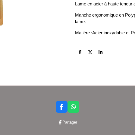
Lame en acier à haute teneur e
Manche ergonomique en Polypro
lame.
Matière :
Acier inoxydable et P
P
P
P
a
a
a
r
r
r
t
t
t
a
a
a
g
g
g
e
e
e
r
r
r
F
W
a
h
c
a
Partager
e
t
b
s