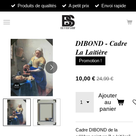
Produits de qualités
A petit prix
Envoi rapide
Passer
au
contenu
principal
DIBOND - Cadre
La Laitière
Promotion !
10,00 €
24,99 €
Ajouter
au
panier
Cadre DIBOND de la