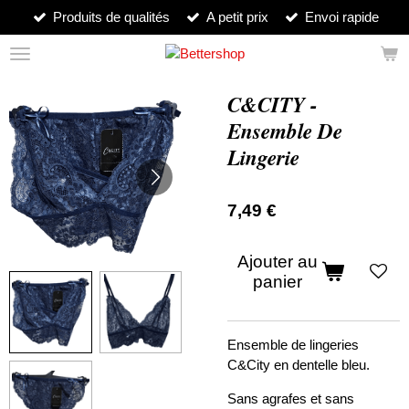
Produits de qualités
A petit prix
Envoi rapide
Passer
au
contenu
principal
C&CITY -
Ensemble De
Lingerie
7,49 €
Ajouter au
panier
Ensemble de lingeries
C&City en dentelle bleu.
Sans agrafes et sans