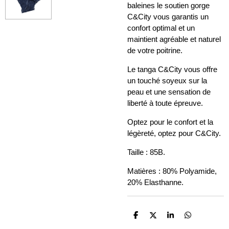
baleines le soutien gorge
C&City vous garantis un
confort optimal et un
maintient agréable et naturel
de votre poitrine.
Le tanga C&City vous offre
un touché soyeux sur la
peau et une sensation de
liberté à toute épreuve.
Optez pour le confort et la
légèreté, optez pour C&City.
Taille : 85B.
Matières : 80% Polyamide,
20% Elasthanne.
P
P
P
P
a
a
a
a