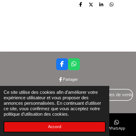
P
P
P
P
a
a
a
a
r
r
r
r
t
t
t
t
a
a
a
a
g
g
g
g
e
e
e
e
r
r
r
r
F
W
a
h
c
a
Partager
e
t
b
s
Ce site utilise des cookies afin d’améliorer votre
o
A
Conditions générales de vente
expérience utilisateur et vous proposer des
o
p
annonces personnalisées. En continuant d'utiliser
© 2024 Bettershop BCE : 0848581437
k
p
ce site, vous confirmez que vous acceptez notre
politique d’utilisation des cookies.
Accord
E-mail
Téléphone
Facebook
WhatsApp