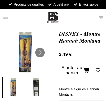
Produits de qualités
A petit prix
Envoi rapide
Passer
au
contenu
principal
DISNEY - Montre
Hannah Montana
2,49 €
Ajouter au
panier
Montre à aiguilles Hannah
Montana.