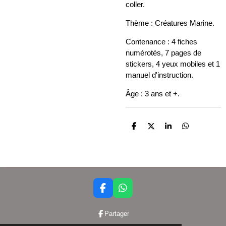
coller.
Thème : Créatures Marine.
Contenance : 4 fiches
numérotés, 7 pages de
stickers, 4 yeux mobiles et 1
manuel d'instruction.
Âge : 3 ans et +.
P
P
P
P
a
a
a
a
r
r
r
r
t
t
t
t
a
a
a
a
g
g
g
g
e
e
e
e
r
r
r
r
F
W
a
h
c
a
Partager
e
t