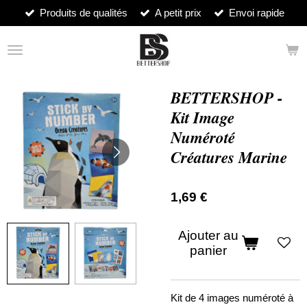
Produits de qualités
A petit prix
Envoi rapide
Passer
au
contenu
principal
BETTERSHOP -
Kit Image
Numéroté
Créatures Marine
1,69 €
Ajouter au
panier
Kit de 4 images numéroté à