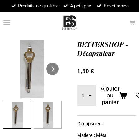
Produits de qualités
A petit prix
Envoi rapide
Passer
au
contenu
principal
BETTERSHOP -
Décapsuleur
1,50 €
Ajouter
au
panier
Décapsuleur.
Matière : Métal.