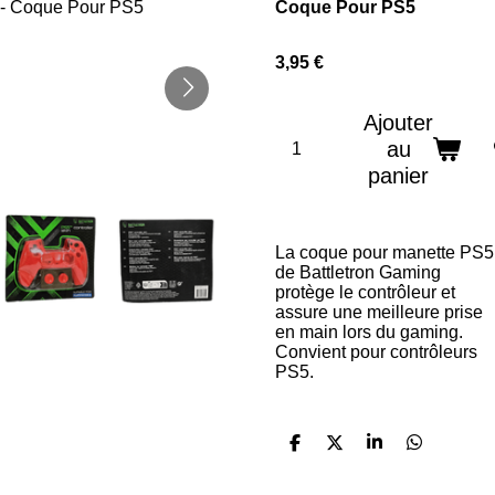
Coque Pour PS5
3,95 €
Ajouter
au
panier
La coque pour manette PS5
de Battletron Gaming
protège le contrôleur et
assure une meilleure prise
en main lors du gaming.
Convient pour contrôleurs
PS5.
P
P
P
P
a
a
a
a
r
r
r
r