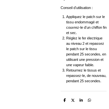
Conseil d'utilisation :
Appliquez le patch sur le
tissu endommagé et
couvrez-le d'un chiffon fin
et sec.
Réglez le fer électrique
au niveau 2 et repassez
le patch sur le tissu
pendant 25 secondes, en
utilisant une pression et
une vapeur faible.
Retournez le tissus et
repassez-le, de nouveau,
pendant 25 secondes.
P
P
P
P
a
a
a
a
r
r
r
r