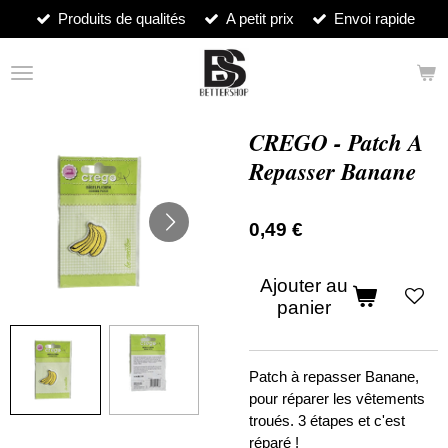
Produits de qualités
A petit prix
Envoi rapide
Passer
au
contenu
principal
CREGO - Patch A
Repasser Banane
0,49 €
Ajouter au
panier
Patch à repasser Banane,
pour réparer les vêtements
troués. 3 étapes et c'est
réparé !