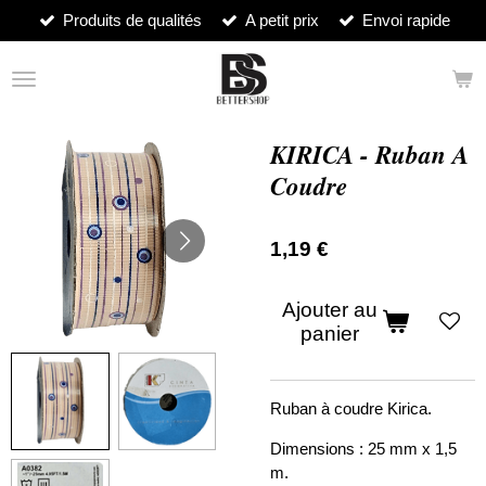
Produits de qualités
A petit prix
Envoi rapide
Passer
au
contenu
principal
KIRICA - Ruban A
Coudre
1,19 €
Ajouter au
panier
Ruban à coudre Kirica.
Dimensions : 25 mm x 1,5
m.