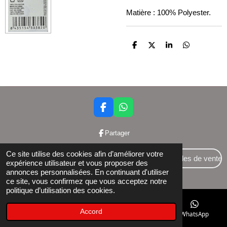
Matière : 100% Polyester.
P
P
P
P
a
a
a
a
r
r
r
r
t
t
t
t
a
a
a
a
g
g
g
g
e
e
e
e
r
r
r
r
F
W
a
h
c
a
Partager
e
t
b
s
Ce site utilise des cookies afin d’améliorer votre
o
A
Conditions générales de vente
expérience utilisateur et vous proposer des
o
p
annonces personnalisées. En continuant d'utiliser
© 2024 Bettershop BCE : 0848581437
k
p
ce site, vous confirmez que vous acceptez notre
politique d’utilisation des cookies.
Accord
E-mail
Téléphone
Facebook
WhatsApp