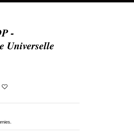
P -
 Universelle
rnies.