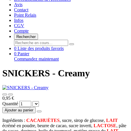
Avis
Contact
Point Relais
Infos
CGV
Compte
Rechercher
0
Liste des produits favoris
0
Panier
Commandez maintenant
SNICKERS - Creamy
0,95 €
Quantité
Ajouter au panier
Ingrédients :
CACAHUÈTES
, sucre, sirop de glucose,
LAIT
écrémé en poudre, beurre de cacao, sucre inverti,
LACTOSE
, pâte
de cacao, dextrose, huile de tournesol, matière grasse du
LAIT
,