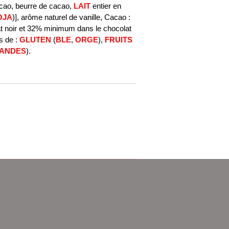
acao, beurre de cacao,
LAIT
entier en
OJA
)], arôme naturel de vanille, Cacao :
 noir et 32% minimum dans le chocolat
es de :
GLUTEN
(
BLE
,
ORGE
),
FRUITS
ANDES
).