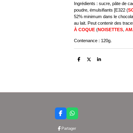
Ingrédients : sucre, pâte de c
poudre, émulsifiants [E322 (
S
52% minimum dans le chocolat
au lait. Peut contenir des trac
À COQUE
(
NOISETTES
,
AM
Contenance : 120g.
P
P
P
a
a
a
r
r
r
t
t
t
a
a
a
g
g
g
e
e
e
r
r
r
F
W
a
h
c
a
Partager
e
t