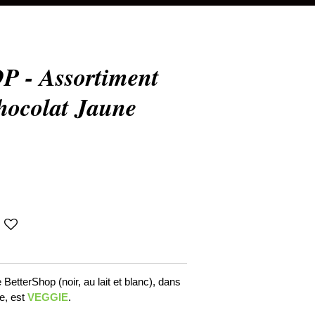
- Assortiment
hocolat Jaune
BetterShop (noir, au lait et blanc), dans
e, est
VEGGIE
.