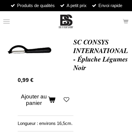
Produits de qualités
A petit prix
Envoi rapide
Passer
au
contenu
principal
SC CONSYS
INTERNATIONAL
- Épluche Légumes
Noir
0,99 €
Ajouter au
panier
Longueur : environs 16,5cm.