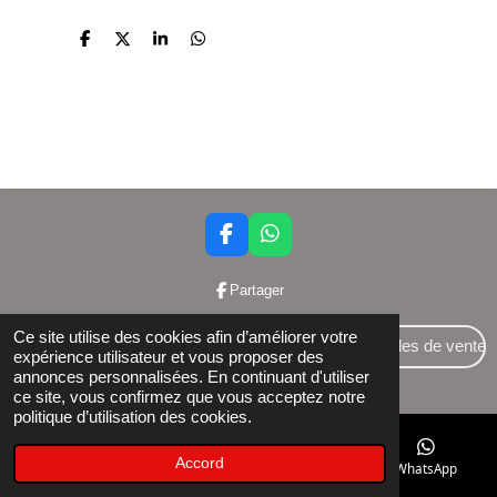
P
P
P
P
a
a
a
a
r
r
r
r
t
t
t
t
a
a
a
a
g
g
g
g
e
e
e
e
r
r
r
r
F
W
a
h
c
a
Partager
e
t
b
s
Ce site utilise des cookies afin d’améliorer votre
o
A
Conditions générales de vente
expérience utilisateur et vous proposer des
o
p
annonces personnalisées. En continuant d'utiliser
© 2024 Bettershop BCE : 0848581437
k
p
ce site, vous confirmez que vous acceptez notre
politique d’utilisation des cookies.
Accord
E-mail
Téléphone
Facebook
WhatsApp