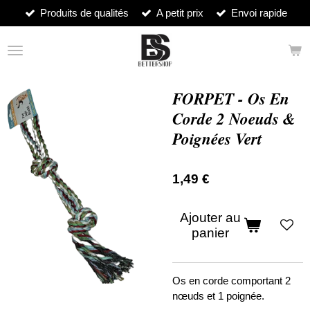
Produits de qualités
A petit prix
Envoi rapide
Passer
au
contenu
principal
FORPET - Os En
Corde 2 Noeuds &
Poignées Vert
1,49 €
Ajouter au
panier
Os en corde comportant 2
nœuds et 1 poignée.