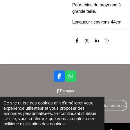
Pour chien de moyenne à
grande taille.
Longueur : environs 44cm
P
P
P
P
a
a
a
a
r
r
r
r
t
t
t
t
a
a
a
a
g
g
g
g
e
e
e
e
r
r
r
r
F
W
a
h
c
a
Partager
e
t
b
s
Ce site utilise des cookies afin d’améliorer votre
o
A
Conditions générales de vente
expérience utilisateur et vous proposer des
o
p
annonces personnalisées. En continuant d'utiliser
© 2024 Bettershop BCE : 0848581437
k
p
ce site, vous confirmez que vous acceptez notre
politique d’utilisation des cookies.