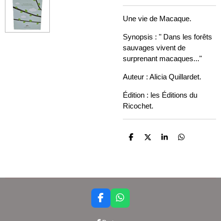
Une vie de Macaque.
Synopsis : " Dans les forêts
sauvages vivent de
surprenant macaques..."
Auteur : Alicia Quillardet.
Édition : les Éditions du
Ricochet.
P
P
P
P
a
a
a
a
r
r
r
r
t
t
t
t
a
a
a
a
g
g
g
g
e
e
e
e
r
r
r
r
F
W
a
h
c
a