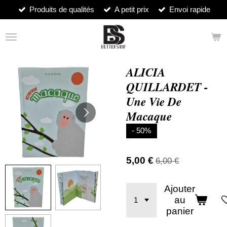
Produits de qualités
A petit prix
Envoi rapide
Passer
au
contenu
principal
ALICIA
QUILLARDET -
Une Vie De
Macaque
- 50%
5,00 €
6,00 €
Ajouter
au
panier