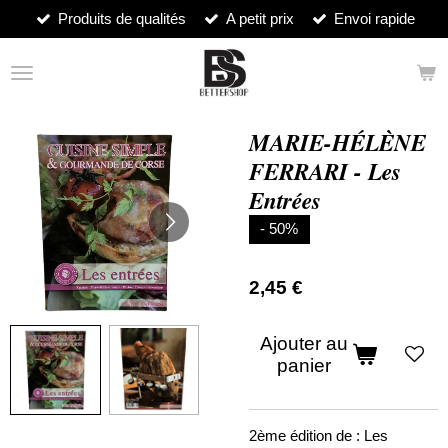
Produits de qualités
A petit prix
Envoi rapide
Passer
au
contenu
principal
MARIE-HÉLÈNE
FERRARI - Les
Entrées
- 50%
2,45 €
Ajouter au
panier
2ème édition de : Les