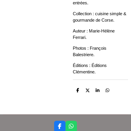
entrées.
Collection : cuisine simple &
gourmande de Corse.
Auteur : Marie-Hélène
Ferrari.
Photos : François
Balestriere.
Éditions : Éditions
Clémentine.
P
P
P
P
a
a
a
a
r
r
r
r
t
t
t
t
a
a
a
a
g
g
g
g
e
e
e
e
r
r
r
r
F
W