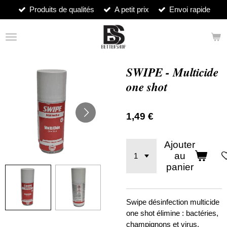
Produits de qualités
A petit prix
Envoi rapide
Passer
au
contenu
principal
SWIPE - Multicide
one shot
1,49 €
Ajouter
au
panier
Swipe désinfection multicide
one shot élimine : bactéries,
champignons et virus.