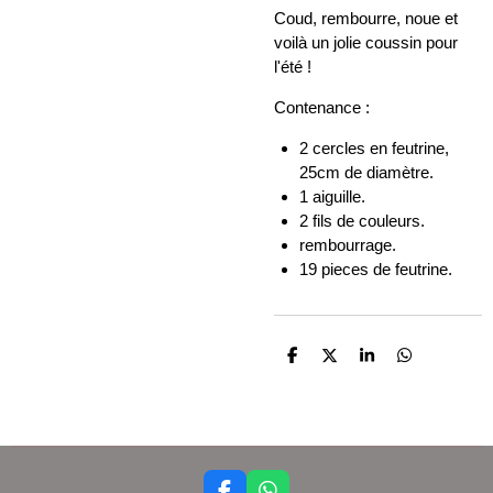
Coud, rembourre, noue et
voilà un jolie coussin pour
l'été !
Contenance :
2 cercles en feutrine,
25cm de diamètre.
1 aiguille.
2 fils de couleurs.
rembourrage.
19 pieces de feutrine.
P
P
P
P
a
a
a
a
r
r
r
r
t
t
t
t
a
a
a
a
g
g
g
g
e
e
e
e
r
r
r
r