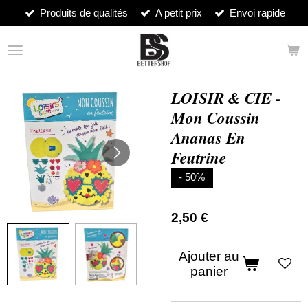
Produits de qualités
A petit prix
Envoi rapide
Passer
au
contenu
principal
LOISIR & CIE -
Mon Coussin
Ananas En
Feutrine
- 50%
2,50 €
Ajouter au
panier