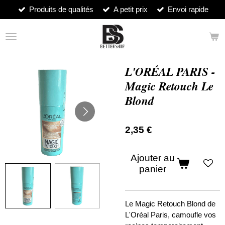
Produits de qualités
A petit prix
Envoi rapide
Passer
au
contenu
principal
L'ORÉAL PARIS -
Magic Retouch Le
Blond
2,35 €
Ajouter au
panier
Le Magic Retouch Blond de
L'Oréal Paris, camoufle vos