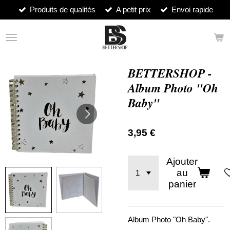
Produits de qualités
A petit prix
Envoi rapide
Passer
au
contenu
principal
BETTERSHOP -
Album Photo "Oh
Baby"
3,95 €
Ajouter
au
panier
Album Photo "Oh Baby".