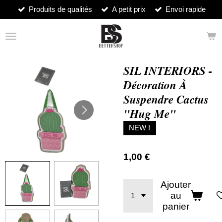
Produits de qualités
A petit prix
Envoi rapide
Passer
au
contenu
principal
SIL INTERIORS -
Décoration À
Suspendre Cactus
"Hug Me"
NEW !
1,00 €
Ajouter
au
panier