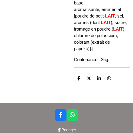
base
aromatisante, emmental
[poudre de petit-
LAIT
, sel,
arômes (dont
LAIT
), sucre,
fromage en poudre (
LAIT
),
chlorure de potassium,
colorant (extrait de
paprika)].]
Contenance : 25g.
P
P
P
P
a
a
a
a
r
r
r
r
t
t
t
t
a
a
a
a
g
g
g
g
e
e
e
e
r
r
r
r
F
W
a
h
c
a
Partager