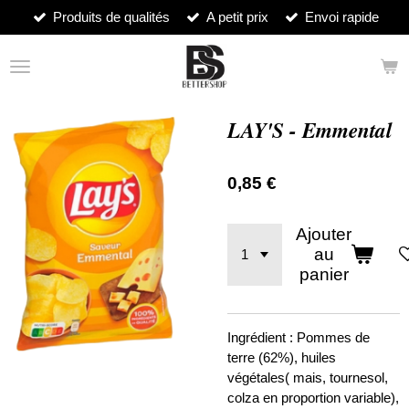
Produits de qualités
A petit prix
Envoi rapide
Passer
au
contenu
principal
LAY'S - Emmental
0,85 €
Ajouter
au
panier
Ingrédient : Pommes de
terre (62%), huiles
végétales( mais, tournesol,
colza en proportion variable),