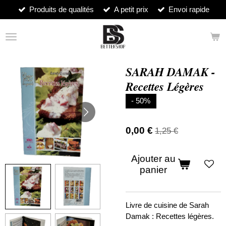
Produits de qualités
A petit prix
Envoi rapide
Passer
au
contenu
principal
SARAH DAMAK -
Recettes Légères
- 50%
0,00 €
1,25 €
Ajouter au
panier
Livre de cuisine de Sarah
Damak : Recettes légères.