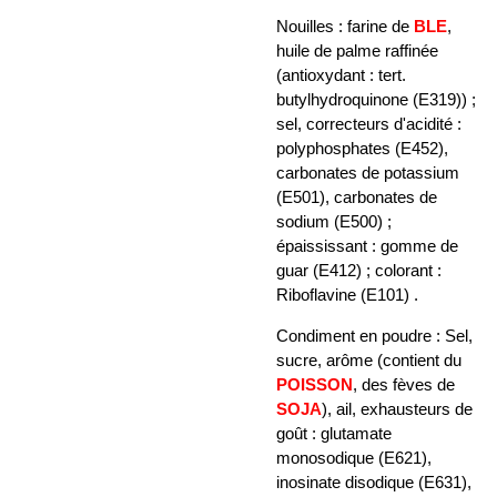
Nouilles : farine de
BLE
,
huile de palme raffinée
(antioxydant : tert.
butylhydroquinone (E319)) ;
sel, correcteurs d'acidité :
polyphosphates (E452),
carbonates de potassium
(E501), carbonates de
sodium (E500) ;
épaississant : gomme de
guar (E412) ; colorant :
Riboflavine (E101) .
Condiment en poudre : Sel,
sucre, arôme (contient du
POISSON
, des fèves de
SOJA
), ail, exhausteurs de
goût : glutamate
monosodique (E621),
inosinate disodique (E631),