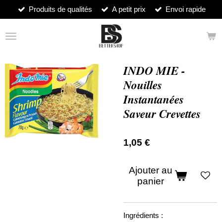
Produits de qualités
A petit prix
Envoi rapide
Passer
au
contenu
principal
INDO MIE -
Nouilles
Instantanées
Saveur Crevettes
1,05 €
Ajouter au
panier
Ingrédients :