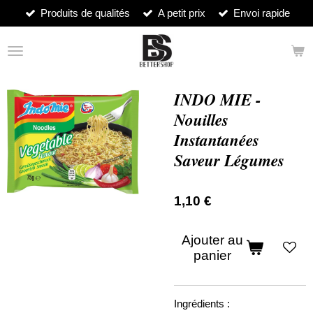
Produits de qualités
A petit prix
Envoi rapide
Passer
au
contenu
principal
INDO MIE -
Nouilles
Instantanées
Saveur Légumes
1,10 €
Ajouter au
panier
Ingrédients :