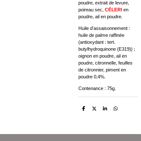
poudre, extrait de levure,
poireau sec,
CÉLERI
en
poudre, ail en poudre.
Huile d'assaisonnement :
huile de palme raffinée
(antioxydant : tert.
butylhydroquinone (E319)) ;
oignon en poudre, ail en
poudre, citronnelle, feuilles
de citronnier, piment en
poudre 0,4%.
Contenance : 75g.
P
P
P
P
a
a
a
a
r
r
r
r
t
t
t
t
a
a
a
a
g
g
g
g
e
e
e
e