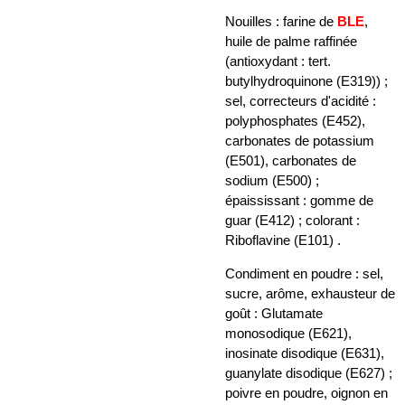
Nouilles : farine de
BLE
,
huile de palme raffinée
(antioxydant : tert.
butylhydroquinone (E319)) ;
sel, correcteurs d'acidité :
polyphosphates (E452),
carbonates de potassium
(E501), carbonates de
sodium (E500) ;
épaississant : gomme de
guar (E412) ; colorant :
Riboflavine (E101) .
Condiment en poudre : sel,
sucre, arôme, exhausteur de
goût : Glutamate
monosodique (E621),
inosinate disodique (E631),
guanylate disodique (E627) ;
poivre en poudre, oignon en