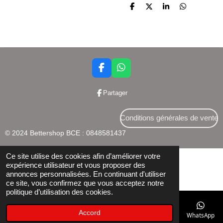
P
P
P
P
a
a
a
a
r
r
r
r
t
t
t
t
a
a
a
a
g
g
g
g
e
e
e
e
r
r
r
r
F
W
a
h
c
a
Partager
e
t
b
s
o
A
Conditions générales de vente
o
p
© 2024 Bettershop BCE : 0848581437
k
p
Ce site utilise des cookies afin d’améliorer votre
expérience utilisateur et vous proposer des
annonces personnalisées. En continuant d'utiliser
ce site, vous confirmez que vous acceptez notre
politique d’utilisation des cookies.
Accord
E-mail
Téléphone
Facebook
WhatsApp