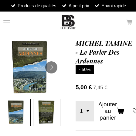
Produits de qualités
A petit prix
Envoi rapide
Passer
au
contenu
principal
MICHEL TAMINE
- Le Parler Des
Ardennes
- 50%
5,00 €
7,45 €
Ajouter
au
panier