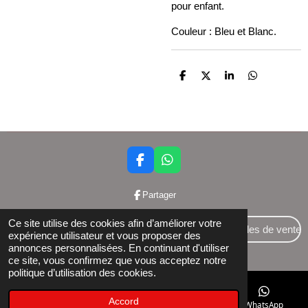
pour enfant.
Couleur : Bleu et Blanc.
P
P
P
P
a
a
a
a
r
r
r
r
t
t
t
t
a
a
a
a
g
g
g
g
e
e
e
e
r
r
r
r
F
W
a
h
c
a
Partager
e
t
b
s
Ce site utilise des cookies afin d’améliorer votre
o
A
Conditions générales de vente
expérience utilisateur et vous proposer des
o
p
annonces personnalisées. En continuant d'utiliser
© 2024 Bettershop BCE : 0848581437
k
p
ce site, vous confirmez que vous acceptez notre
politique d’utilisation des cookies.
Accord
E-mail
Téléphone
Facebook
WhatsApp