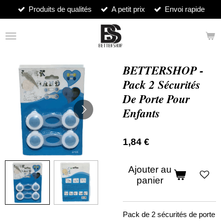
Produits de qualités
A petit prix
Envoi rapide
Passer
au
contenu
principal
BETTERSHOP -
Pack 2 Sécurités
De Porte Pour
Enfants
1,84 €
Ajouter au
panier
Pack de 2 sécurités de porte