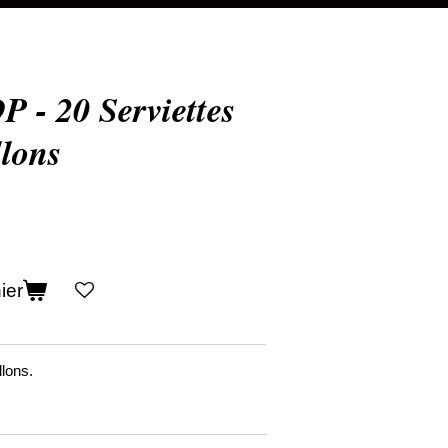
- 20 Serviettes
lons
ier
llons.