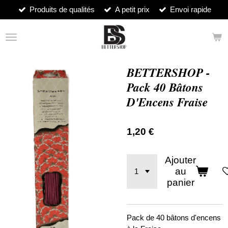
Produits de qualités
A petit prix
Envoi rapide
Passer
au
contenu
principal
BETTERSHOP -
Pack 40 Bâtons
D'Encens Fraise
1,20 €
Ajouter
au
panier
Pack de 40 bâtons d'encens