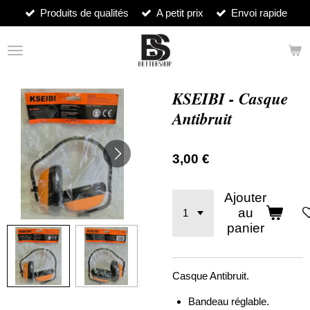
Produits de qualités
A petit prix
Envoi rapide
Passer
au
contenu
principal
KSEIBI - Casque
Antibruit
3,00 €
Ajouter
au
panier
Casque Antibruit.
Bandeau réglable.