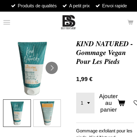
Produits de qualités
A petit prix
Envoi rapide
Passer
au
contenu
principal
KIND NATURED -
Gommage Vegan
Pour Les Pieds
1,99 €
Ajouter
au
panier
Gommage exfoliant pour les