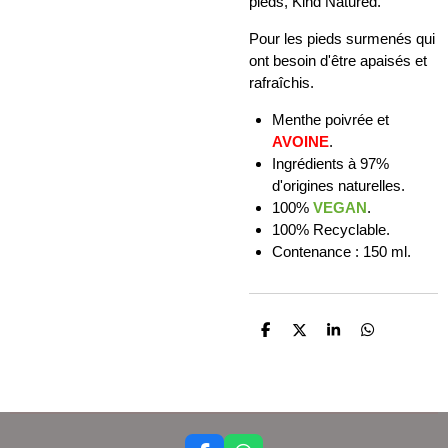
pieds, Kind Natured.
Pour les pieds surmenés qui
ont besoin d'être apaisés et
rafraîchis.
Menthe poivrée et
AVOINE
.
Ingrédients à 97%
d'origines naturelles.
100%
VEGAN
.
100% Recyclable.
Contenance : 150 ml.
P
P
P
P
a
a
a
a
r
r
r
r
t
t
t
t
a
a
a
a
g
g
g
g
e
e
e
e
r
r
r
r