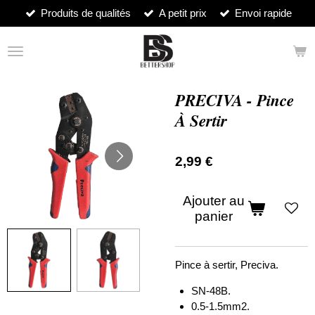
Produits de qualités
A petit prix
Envoi rapide
Passer
au
contenu
principal
PRECIVA - Pince
À Sertir
2,99 €
Ajouter au
panier
Pince à sertir, Preciva.
SN-48B.
0.5-1.5mm2.