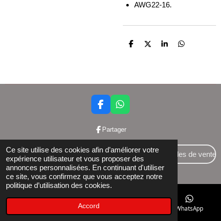
AWG22-16.
P
P
P
P
a
a
a
a
r
r
r
r
t
t
t
t
a
a
a
a
g
g
g
g
e
e
e
e
r
r
r
r
F
W
a
h
c
a
Partager
e
t
b
s
Ce site utilise des cookies afin d’améliorer votre
o
A
Conditions générales de vente
expérience utilisateur et vous proposer des
o
p
annonces personnalisées. En continuant d'utiliser
© 2024 Bettershop BCE : 0848581437
k
p
ce site, vous confirmez que vous acceptez notre
politique d’utilisation des cookies.
Accord
E-mail
Téléphone
Facebook
WhatsApp