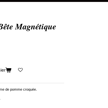
Bête Magnétique
ier
rme de pomme croquée.
.