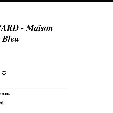
ARD - Maison
 Bleu
rnard.
it.