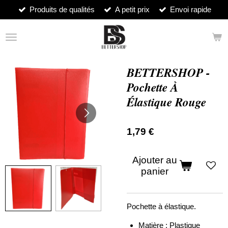
Produits de qualités
A petit prix
Envoi rapide
Passer
au
contenu
principal
BETTERSHOP -
Pochette À
Élastique Rouge
1,79 €
Ajouter au
panier
Pochette à élastique.
Matière : Plastique