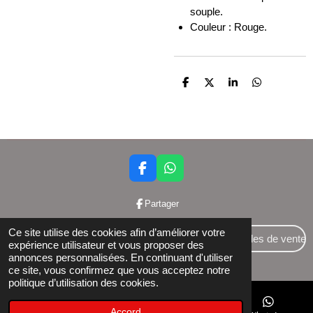
souple.
Couleur : Rouge.
P
P
P
P
a
a
a
a
r
r
r
r
t
t
t
t
a
a
a
a
g
g
g
g
e
e
e
e
r
r
r
r
F
W
a
h
c
a
Partager
e
t
b
s
Ce site utilise des cookies afin d’améliorer votre
o
A
Conditions générales de vente
expérience utilisateur et vous proposer des
o
p
annonces personnalisées. En continuant d'utiliser
© 2024 Bettershop BCE : 0848581437
k
p
ce site, vous confirmez que vous acceptez notre
politique d’utilisation des cookies.
Accord