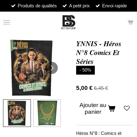
Produits de qualités
A petit prix
Envoi rapide
Passer
au
contenu
principal
YNNIS - Héros
N°8 Comics Et
Séries
- 50%
5,00 €
6,45 €
Ajouter au
panier
Héros N°8 : Comics et