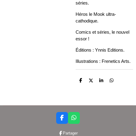
séries.
Héros le Mook ultra-
cathodique.
Comics et séries, le nouvel
essor !
Éditions : Ynnis Editions.
Illustrations : Frenetics Arts.
P
P
P
P
a
a
a
a
r
r
r
r
t
t
t
t
a
a
a
a
g
g
g
g
e
e
e
e
r
r
r
r
F
W
a
h
c
a
Partager