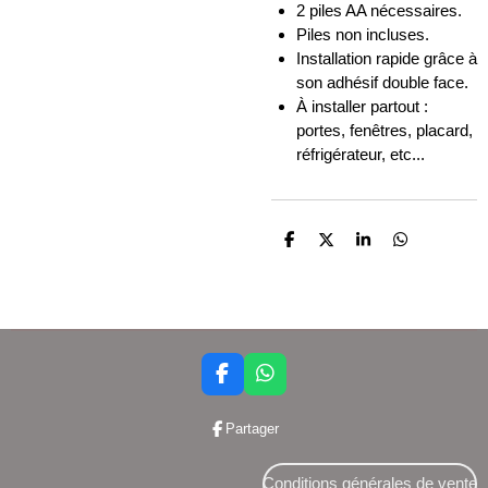
2 piles AA nécessaires.
Piles non incluses.
Installation rapide grâce à
son adhésif double face.
À installer partout :
portes, fenêtres, placard,
réfrigérateur, etc...
P
P
P
P
a
a
a
a
r
r
r
r
t
t
t
t
a
a
a
a
g
g
g
g
e
e
e
e
r
r
r
r
F
W
a
h
c
a
Partager
e
t
b
s
o
A
Conditions générales de vente