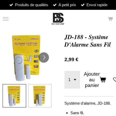
Produits de qualités
A petit prix
Envoi rapide
Passer
au
contenu
principal
JD-188 - Système
D'Alarme Sans Fil
2,99 €
Ajouter
au
panier
Système d'alarme, JD-188.
Sans fil.